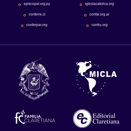
episcopal.org.py
iglesiacatolica.org
conferre.cl
confar.org.ar
conferpar.org
confru.org