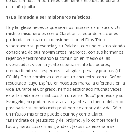
de las llamadas importantes que hemos escuchado durante
este año jubilar.
1) La llamada a ser misioneros místicos.
Hoy la Iglesia necesita que seamos misioneros místicos. Un
místico misionero es como Claret un tejedor de relaciones
profundas en cuatro dimensiones: con el Dios Trino
saboreando su presencia y su Palabra, con uno mismo siendo
consciente de sus movimientos interiores, con sus hermanos
tejiendo y testimoniando la comunión en medio de las
diversidades, y con la gente especialmente los pobres,
compartiendo sus esperanzas, alegrías, penas y pruebas (cf.
CC 46). Todo comienza con nuestro encuentro con el Señor
resucitado, cuyo Espíritu en nosotros marca la diferencia en la
vida. Durante el Congreso, hemos escuchado muchas veces
esta llamada a ser místicos. Sin un amor “loco” por Jesús y su
Evangelio, no podemos invitar a la gente a la fuente del amor
para saciar su anhelo más profundo de amor y de vida. Sólo
un místico misionero puede decir hoy como Claret:
“Enamórate de Jesucristo y del prójimo, y lo comprenderás
todo y harás cosas más grandes”. Jesús nos enseña a ser