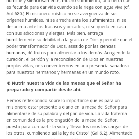
humilde y silenciosamente, mucho sufrimiento, una tierra que
es fecunda para dar vida cuando se la riega con agua viva (cf.
Aut 680.) El misionero místico no se avergüenza de sus
orígenes humildes, ni se arredra ante los sufrimientos, ni se
desanima ante los fracasos y pecados, ni se queda en casa
con sus adicciones y alergias. Más bien, entrega
humildemente su debilidad a la gracia de Dios y permite que el
poder transformador de Dios, asistido por las ciencias
humanas, dé frutos para alimentar a los demás. Acogiendo la
curación, el perdón y la reconciliación de Dios en nuestras
propias vidas, nos convertiremos en una presencia sanadora
para nuestros hermanos y hermanas en un mundo roto.
4) Nutrir nuestra vida de las mesas que el Señor ha
preparado y compartir desde ahí.
Hemos reflexionado sobre lo importante que es para un
misionero estar presente a diario en la mesa del Señor para
alimentarse de su palabra y del pan de vida. La vida fraterna
en comunidad es la prolongación de la mesa del Señor,
puesta para compartir la vida y “llevar los unos las cargas de
los otros, cumpliendo así la ley de Cristo” (Gal 6,2). Alimentado