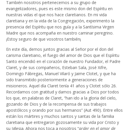
También nosotros pertenecemos a su grupo de
evangelizadores, pues es este mismo don del Espíritu en
nuestras vidas el que nos hace claretianos. En mi vida
claretiana y en la vida de la Congregación, experimento la
presencia del Espíritu que nos guía y a la Santísima Virgen
Madre que nos acompaña en nuestro caminar peregrino.
¡Estoy seguro de que vosotros también¡
En este día, demos juntos gracias al Señor por el don del
carisma claretiano, el fuego del amor de Dios que el Espíritu
Santo encendió en el corazón de nuestro Fundador, el Padre
Claret, y de sus compañeros, Esteban Sala, José Xifre,
Domingo Fábregas, Manuel Vilaró y Jaime Clotet, y que ha
sido transmitido posteriormente a generaciones de
misioneros. Aquel día Claret tenía 41 años y Clotet sólo 26.
Recordamos con gratitud y damos gracias a Dios por todos
los que, en palabras de Claret, “han ido a la gloria del cielo,
gozando de Dios y de la recompensa de sus trabajos
apostólicos y orando por sus hermanos” (Aut 490). Entre ellos
están los mártires y muchos santos y santas de la familia
claretiana que entregaron gozosamente su vida por Cristo y
su Iglesia. Ahora nos toca a nosotros “
arder en el amor de