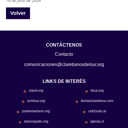
16 de julio de 2024
Volver
CONTÁCTENOS
Contacto
comunicaciones@claretianosdelsur.org
LINKS DE INTERÉS
claret.org
itvca.org
somisur.org
tiendaclaretiana.com
padremariano.org
cefyt.edu.ar
episcopado.org
iglesia.cl