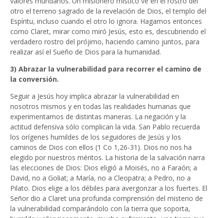
valores mundanos. Un misionero místico ve en el rostro del
otro el terreno sagrado de la revelación de Dios, el templo del
Espíritu, incluso cuando el otro lo ignora. Hagamos entonces
como Claret, mirar como miró Jesús, esto es, descubriendo el
verdadero rostro del prójimo, haciendo camino juntos, para
realizar así el Sueño de Dios para la humanidad.
3) Abrazar la vulnerabilidad para recorrer el camino de
la conversión.
Seguir a Jesús hoy implica abrazar la vulnerabilidad en
nosotros mismos y en todas las realidades humanas que
experimentamos de distintas maneras. La negación y la
actitud defensiva sólo complican la vida. San Pablo recuerda
los orígenes humildes de los seguidores de Jesús y los
caminos de Dios con ellos (1 Co 1,26-31). Dios no nos ha
elegido por nuestros méritos. La historia de la salvación narra
las elecciones de Dios: Dios eligió a Moisés, no a Faraón; a
David, no a Goliat; a María, no a Cleopatra; a Pedro, no a
Pilato. Dios elige a los débiles para avergonzar a los fuertes. El
Señor dio a Claret una profunda comprensión del misterio de
la vulnerabilidad comparándolo con la tierra que soporta,