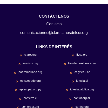
CONTÁCTENOS
Contacto
comunicaciones@claretianosdelsur.org
LINKS DE INTERÉS
claret.org
itvca.org
somisur.org
tiendaclaretiana.com
padremariano.org
cefyt.edu.ar
episcopado.org
iglesia.cl
episcopal.org.py
iglesiacatolica.org
conferre.cl
confar.org.ar
conferpar.org
confru.org