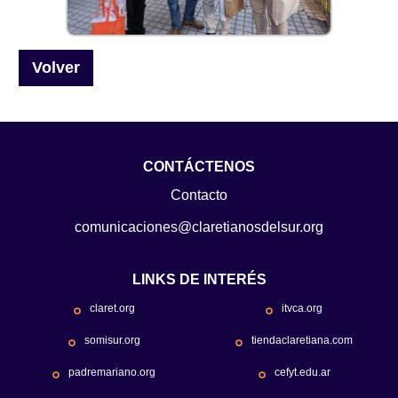
Volver
CONTÁCTENOS
Contacto
comunicaciones@claretianosdelsur.org
LINKS DE INTERÉS
claret.org
itvca.org
somisur.org
tiendaclaretiana.com
padremariano.org
cefyt.edu.ar