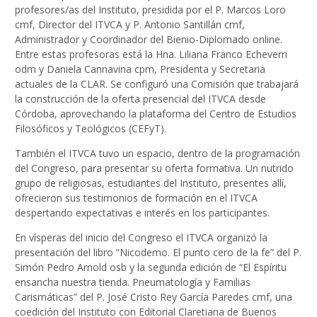
profesores/as del Instituto, presidida por el P. Marcos Loro
cmf, Director del ITVCA y P. Antonio Santillán cmf,
Administrador y Coordinador del Bienio-Diplomado online.
Entre estas profesoras está la Hna. Liliana Franco Echeverri
odm y Daniela Cannavina cpm, Presidenta y Secretaria
actuales de la CLAR. Se configuró una Comisión que trabajará
la construcción de la oferta presencial del ITVCA desde
Córdoba, aprovechando la plataforma del Centro de Estudios
Filosóficos y Teológicos (CEFyT).
También el ITVCA tuvo un espacio, dentro de la programación
del Congreso, para presentar su oferta formativa. Un nutrido
grupo de religiosas, estudiantes del Instituto, presentes allí,
ofrecieron sus testimonios de formación en el ITVCA
despertando expectativas e interés en los participantes.
En vísperas del inicio del Congreso el ITVCA organizó la
presentación del libro “Nicodemo. El punto cero de la fe” del P.
Simón Pedro Arnold osb y la segunda edición de “El Espíritu
ensancha nuestra tienda. Pneumatología y Familias
Carismáticas” del P. José Cristo Rey García Paredes cmf, una
coedición del Instituto con Editorial Claretiana de Buenos