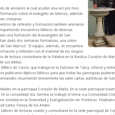
ilo de ancianos al cual acuden una vez por mes.
 formación sobre el evangelio de Marcos, además
ias cristianas.
cuentros de reflexión y formación también animaron
compartiendo encuentros bíblicos de diversas
izado una formación del #»evangelio de San
r han dado dos semanas formativas, una sobre
io de San Marcos”. El equipo, además, se encuentra
rmación y reflexión con el material de los Grupos
de lectura comunitaria de la Palabra en la Basilica Corazón de Marí
e sus biblias.
Bíblico de Curicó, que trabaja en la Diócesis de Talca, ofreció y ent
se publicaron dípticos bíblicos para que todas las parroquias pudieran
os semanales resumiendo brevemente las siete cartas auténticas de Sa
idades en la parroquia Corazón de María. En la sede parroquial tuvier
». En la comunidad Sta. Gemita se trabajó el tema «La Comunidad Crist
«Unidad en la Diversidad y Evangelización sin Frontera». Finalizaron
ad Santa Teresa de los Andes.
zó talleres de lecturas orante y comunitaria en la sede parroquial de C