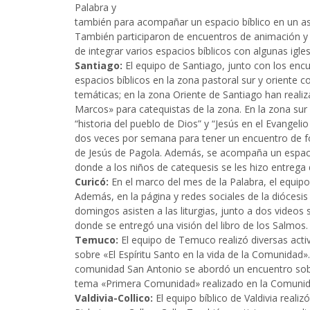
Palabra y
también para acompañar un espacio bíblico en un as
También participaron de encuentros de animación y
de integrar varios espacios bíblicos con algunas igles
Santiago:
El equipo de Santiago, junto con los en
espacios bíblicos en la zona pastoral sur y oriente 
temáticas; en la zona Oriente de Santiago han real
Marcos» para catequistas de la zona. En la zona su
“historia del pueblo de Dios” y “Jesús en el Evangel
dos veces por semana para tener un encuentro de fo
de Jesús de Pagola. Además, se acompaña un espacio 
donde a los niños de catequesis se les hizo entrega d
Curicó:
En el marco del mes de la Palabra, el equipo 
Además, en la página y redes sociales de la diócesis 
domingos asisten a las liturgias, junto a dos vide
donde se entregó una visión del libro de los Salmos.
Temuco:
El equipo de Temuco realizó diversas activ
sobre «El Espíritu Santo en la vida de la Comunidad
comunidad San Antonio se abordó un encuentro sobre 
tema «Primera Comunidad» realizado en la Comunid
Valdivia-Collico:
El equipo bíblico de Valdivia reali