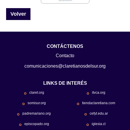
Volver
CONTÁCTENOS
Contacto
comunicaciones@claretianosdelsur.org
LINKS DE INTERÉS
claret.org
itvca.org
somisur.org
tiendaclaretiana.com
padremariano.org
cefyt.edu.ar
episcopado.org
iglesia.cl