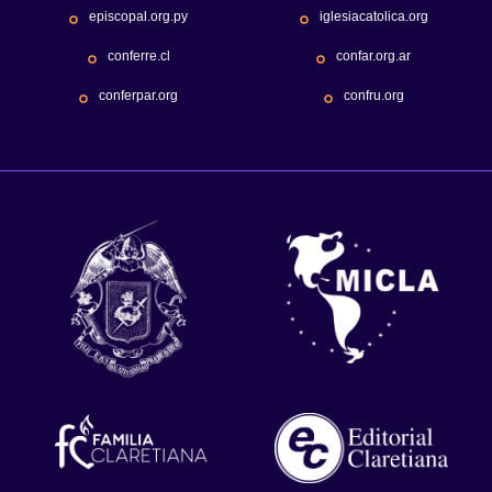
episcopal.org.py
iglesiacatolica.org
conferre.cl
confar.org.ar
conferpar.org
confru.org