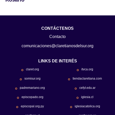
CONTÁCTENOS
Contacto
comunicaciones@claretianosdelsur.org
LINKS DE INTERÉS
claret.org
itvca.org
somisur.org
tiendaclaretiana.com
padremariano.org
cefyt.edu.ar
episcopado.org
iglesia.cl
episcopal.org.py
iglesiacatolica.org