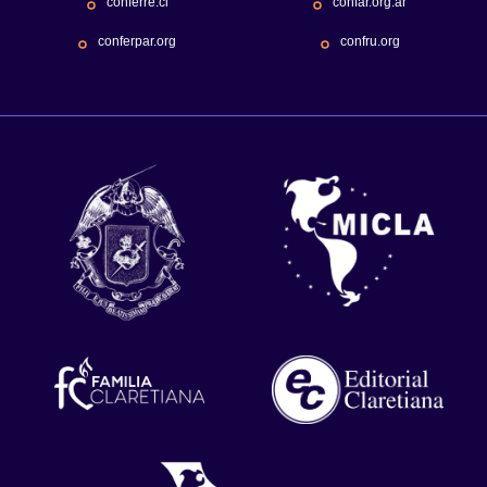
conferre.cl
confar.org.ar
conferpar.org
confru.org