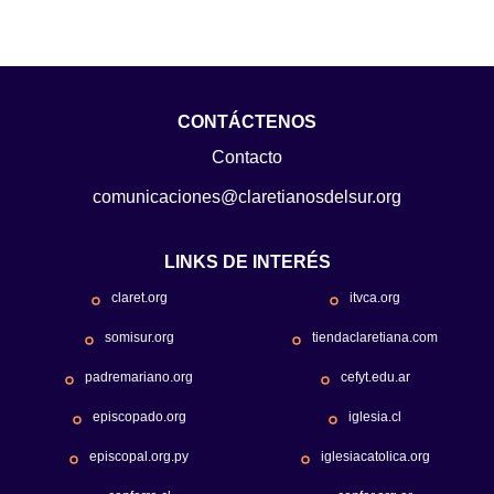
CONTÁCTENOS
Contacto
comunicaciones@claretianosdelsur.org
LINKS DE INTERÉS
claret.org
itvca.org
somisur.org
tiendaclaretiana.com
padremariano.org
cefyt.edu.ar
episcopado.org
iglesia.cl
episcopal.org.py
iglesiacatolica.org