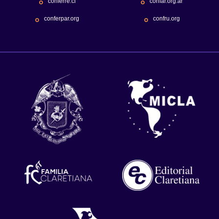
conferre.cl
confar.org.ar
conferpar.org
confru.org