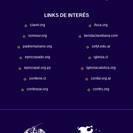
LINKS DE INTERÉS
claret.org
itvca.org
somisur.org
tiendaclaretiana.com
padremariano.org
cefyt.edu.ar
episcopado.org
iglesia.cl
episcopal.org.py
iglesiacatolica.org
conferre.cl
confar.org.ar
conferpar.org
confru.org