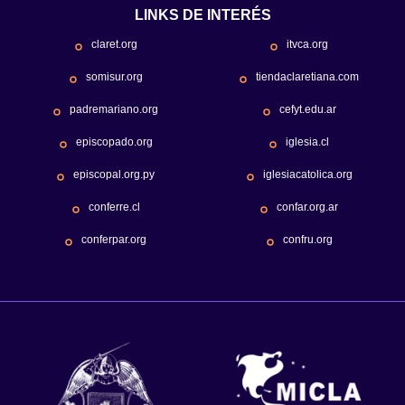
LINKS DE INTERÉS
claret.org
itvca.org
somisur.org
tiendaclaretiana.com
padremariano.org
cefyt.edu.ar
episcopado.org
iglesia.cl
episcopal.org.py
iglesiacatolica.org
conferre.cl
confar.org.ar
conferpar.org
confru.org