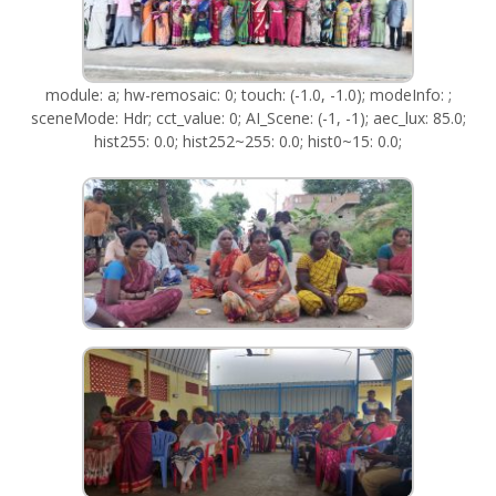
module: a; hw-remosaic: 0; touch: (-1.0, -1.0); modeInfo: ;
sceneMode: Hdr; cct_value: 0; AI_Scene: (-1, -1); aec_lux: 85.0;
hist255: 0.0; hist252~255: 0.0; hist0~15: 0.0;