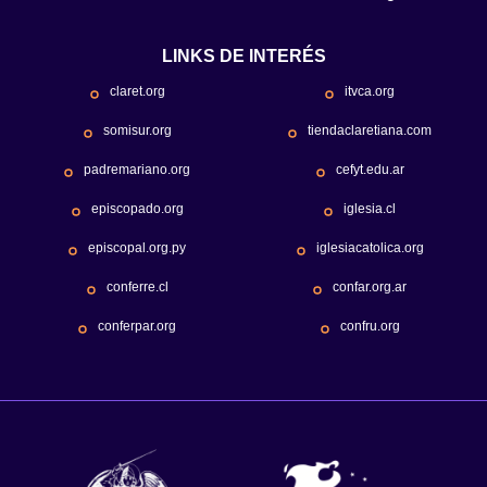
LINKS DE INTERÉS
claret.org
itvca.org
somisur.org
tiendaclaretiana.com
padremariano.org
cefyt.edu.ar
episcopado.org
iglesia.cl
episcopal.org.py
iglesiacatolica.org
conferre.cl
confar.org.ar
conferpar.org
confru.org