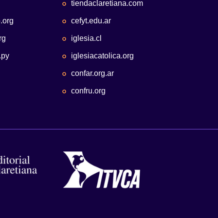
tiendaclaretiana.com
.org
cefyt.edu.ar
rg
iglesia.cl
.py
iglesiacatolica.org
confar.org.ar
confru.org