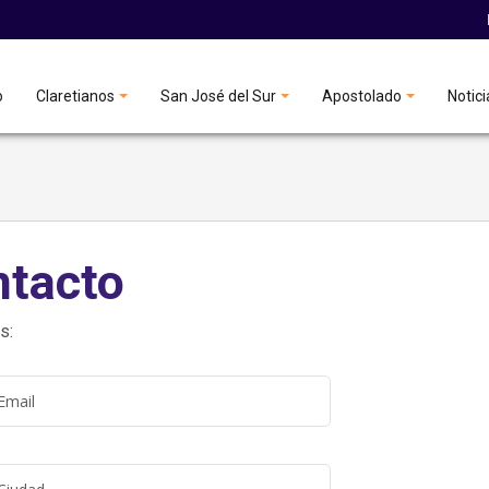
o
Claretianos
San José del Sur
Apostolado
Notici
ntacto
s: