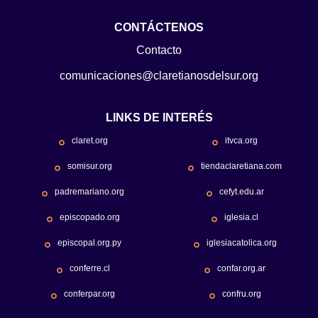
CONTÁCTENOS
Contacto
comunicaciones@claretianosdelsur.org
LINKS DE INTERÉS
claret.org
itvca.org
somisur.org
tiendaclaretiana.com
padremariano.org
cefyt.edu.ar
episcopado.org
iglesia.cl
episcopal.org.py
iglesiacatolica.org
conferre.cl
confar.org.ar
conferpar.org
confru.org