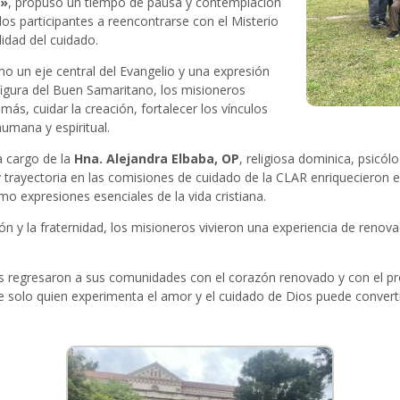
l»
, propuso un tiempo de pausa y contemplación
los participantes a reencontrarse con el Misterio
lidad del cuidado.
o un eje central del Evangelio y una expresión
 figura del Buen Samaritano, los misioneros
más, cuidar la creación, fortalecer los vínculos
humana y espiritual.
 cargo de la
Hna. Alejandra Elbaba, OP
, religiosa dominica, psicó
 trayectoria en las comisiones de cuidado de la CLAR enriquecieron el
mo expresiones esenciales de la vida cristiana.
ión y la fraternidad, los misioneros vivieron una experiencia de renov
pantes regresaron a sus comunidades con el corazón renovado y con el p
e solo quien experimenta el amor y el cuidado de Dios puede converti