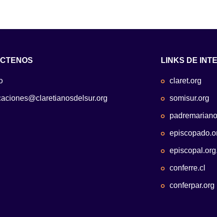
CTENOS
LINKS DE INT
o
claret.org
aciones@claretianosdelsur.org
somisur.org
padremariano
episcopado.o
episcopal.org
conferre.cl
conferpar.org