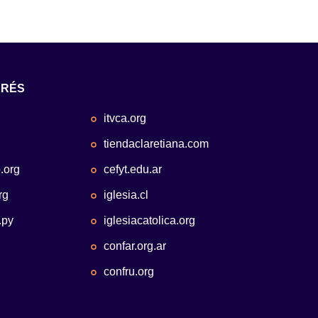
ERÉS
itvca.org
tiendaclaretiana.com
.org
cefyt.edu.ar
rg
iglesia.cl
.py
iglesiacatolica.org
confar.org.ar
confru.org