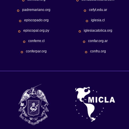
padremariano.org
cefyt.edu.ar
episcopado.org
iglesia.cl
episcopal.org.py
iglesiacatolica.org
conferre.cl
confar.org.ar
conferpar.org
confru.org