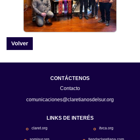
Volver
CONTÁCTENOS
Contacto
comunicaciones@claretianosdelsur.org
LINKS DE INTERÉS
claret.org
itvca.org
somisur.org
tiendaclaretiana.com