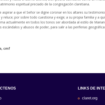
atrimonio espiritual preciado de la congregación claretiana.
 aspirar a que el Señor se digne coronar en los altares su testimonio
la y reluce; por sobre todo cuestiona y exige; a su propia familia y a
lama actualmente en todos los tonos ser abordada al estilo de Mariano
 escándalos y abusos de poder, para salir a las periferias geográfic
a, cmf
CTENOS
LINKS DE INT
o
claret.org