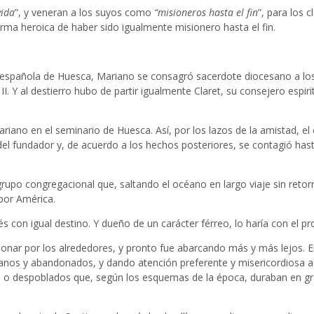
vida
”, y veneran a los suyos como
“misioneros hasta el fin
”, para los 
ma heroica de haber sido igualmente misionero hasta el fin.
 española de Huesca, Mariano se consagró sacerdote diocesano a los 
 II. Y al destierro hubo de partir igualmente Claret, su consejero espi
Mariano en el seminario de Huesca. Así, por los lazos de la amistad, e
 del fundador y, de acuerdo a los hechos posteriores, se contagió ha
upo congregacional que, saltando el océano en largo viaje sin retorno
por América.
s con igual destino. Y dueño de un carácter férreo, lo haría con el p
isionar por los alrededores, y pronto fue abarcando más y más lejos.
 lejanos y abandonados, y dando atención preferente y misericordiosa
las o despoblados que, según los esquemas de la época, duraban en gr