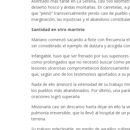
Asentado más tarde en La Serena, casi 500 kilómetr
desierto hosco y áridas montañas. En carretelas, a pi
que “peinó” transversalmente yendo casi de pueblo e
marginación, las injusticias y el abandono constituía
Santidad en otro martirio
Mariano comenzó sacando a flote con frecuencia el 
ser considerado el ejemplo de dulzura y acogida con
Infatigable, tuvo que ser frenado por sus superiore
como prolongados que no necesitó buscar como penit
lesiones ulcerosas comprometieron dolorosamente los
que, según uno de los testimonios aportados a su p
Nada de ello aminoró la intensidad de su trabajo mi
los pueblos más abandonados. Por último, una parális
oraciones logró superarla.
Misionaría casi sin descanso hasta dejar en ello la
pulmonía irreversible, que lo llevó al hospital de u
terrena.
Su trabajo indeclinable, en medio de aquellos sufrimi