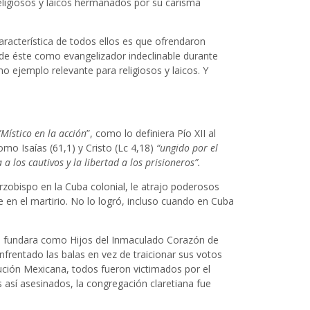
religiosos y laicos hermanados por su carisma
racterística de todos ellos es que ofrendaron
 de éste como evangelizador indeclinable durante
o ejemplo relevante para religiosos y laicos. Y
”Místico en la acción
”, como lo definiera Pío XII al
mo Isaías (61,1) y Cristo (Lc 4,18)
“ungido por el
a los cautivos y la libertad a los prisioneros”.
rzobispo en la Cuba colonial, le atrajo poderosos
 en el martirio. No lo logró, incluso cuando en Cuba
49 fundara como Hijos del Inmaculado Corazón de
nfrentado las balas en vez de traicionar sus votos
lución Mexicana, todos fueron victimados por el
 así asesinados, la congregación claretiana fue