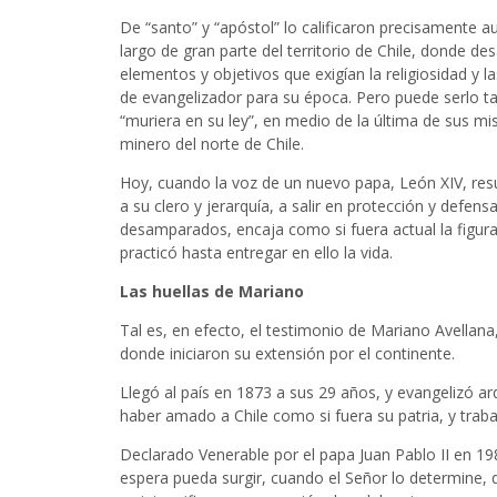
De “santo” y “apóstol” lo calificaron precisamente aut
largo de gran parte del territorio de Chile, donde des
elementos y objetivos que exigían la religiosidad y 
de evangelizador para su época. Pero puede serlo ta
“muriera en su ley”, en medio de la última de sus mi
minero del norte de Chile.
Hoy, cuando la voz de un nuevo papa, León XIV, resu
a su clero y jerarquía, a salir en protección y defen
desamparados, encaja como si fuera actual la figura 
practicó hasta entregar en ello la vida.
Las huellas de Mariano
Tal es, en efecto, el testimonio de Mariano Avellan
donde iniciaron su extensión por el continente.
Llegó al país en 1873 a sus 29 años, y evangelizó a
haber amado a Chile como si fuera su patria, y traba
Declarado Venerable por el papa Juan Pablo II en 198
espera pueda surgir, cuando el Señor lo determine, 