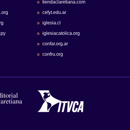
tiendaclaretiana.com
.org
cefyt.edu.ar
rg
iglesia.cl
.py
iglesiacatolica.org
confar.org.ar
confru.org