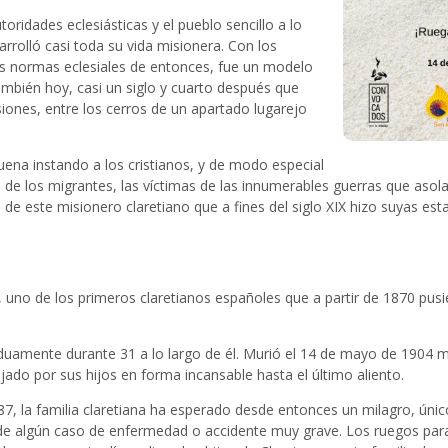
oridades eclesiásticas y el pueblo sencillo a lo
arrolló casi toda su vida misionera. Con los
las normas eclesiales de entonces, fue un modelo
mbién hoy, casi un siglo y cuarto después que
siones, entre los cerros de un apartado lugarejo
ena instando a los cristianos, y de modo especial
sa de los migrantes, las víctimas de las innumerables guerras que asol
de este misionero claretiano que a fines del siglo XIX hizo suyas esta
a, uno de los primeros claretianos españoles que a partir de 1870 p
rduamente durante 31 a lo largo de él. Murió el 14 de mayo de 1904 mi
jado por sus hijos en forma incansable hasta el último aliento.
7, la familia claretiana ha esperado desde entonces un milagro, único 
de algún caso de enfermedad o accidente muy grave. Los ruegos para q