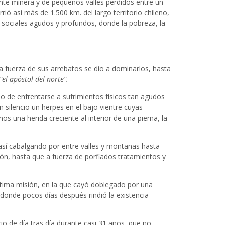
nte minera y de pequeños valles perdidos entre un
ió así más de 1.500 km. del largo territorio chileno,
s sociales agudos y profundos, donde la pobreza, la
 fuerza de sus arrebatos se dio a dominarlos, hasta
“el apóstol del norte”.
o de enfrentarse a sufrimientos físicos tan agudos
silencio un herpes en el bajo vientre cuyas
 una herida creciente al interior de una pierna, la
 así cabalgando por entre valles y montañas hasta
ción, hasta que a fuerza de porfiados tratamientos y
última misión, en la que cayó doblegado por una
 donde pocos días después rindió la existencia
rio de día tras día durante casi 31 años, que no