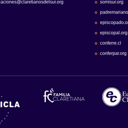
aciones@claretianosdelsur.org
somisur.org
padremariano
episcopado.o
episcopal.org
conferre.cl
conferpar.org