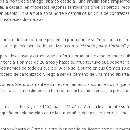
os al norte de Santiago, abarcó desde allí una amplia zona ampliame
e, a caballo, en modestos vagones ferroviarios o viejos barcos, recorr
n pueblo. En la amplia zona norte y central de un Chile de contraste
n realidades dramáticas.
carácter iracundo al que propendía por naturaleza. Pero con la misma
 que el pueblo sencillo lo bautizaría como
“el santo padre Mariano”
y
s para descansar y alimentarse en forma prudente. Y a poco andar hub
encia. Por más de 20 años y hasta su muerte, tuvo que soportar en 
 nervios de todo su cuerpo. A ello se le sumó en sus últimos 10 años
roceso de canonización, llegó a ser del tamaño de una mano abierta.
sionero. Silenciosamente y sin revelar jamás sus sufrimientos, siguió
is facial le impidió por un tiempo una actividad esencial, la predica
 vida ese 14 de mayo de 1904, hace 121 años. Y en su ley: durante su 
n pequeño pueblo perdido entre las montañas del norte minero chileno,
entos y hasta el último aliento, bien podría calificarse como un marti