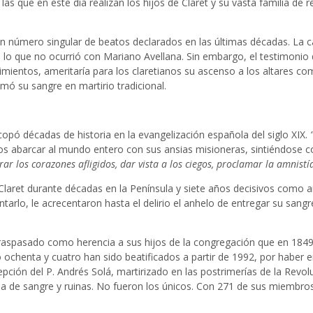
as que en este día realizan los hijos de Claret y su vasta familia de 
 número singular de beatos declarados en las últimas décadas. La ca
,
lo que no ocurrió con Mariano Avellana. Sin embargo, el testimonio
mientos, ameritaría para los claretianos su ascenso a los altares com
mó su sangre en martirio tradicional.
opó décadas de historia en la evangelización española del siglo XIX.
s abarcar al mundo entero con sus ansias misioneras, sintiéndose co
ar los corazones afligidos, dar vista a los ciegos, proclamar la amnistía 
Claret durante décadas en la Península y siete años decisivos como a
rlo, le acrecentaron hasta el delirio el anhelo de entregar su sangre
 traspasado como herencia a sus hijos de la congregación que en 18
 ochenta y cuatro han sido beatificados a partir de 1992, por haber e
epción del P. Andrés Solá, martirizado en las postrimerías de la Revo
aña de sangre y ruinas. No fueron los únicos. Con 271 de sus miembros