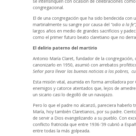
se intensifiquen con ocasión de celebraciones como l
congregacional.
El de una congregación que ha sido bendecida con un
martirialmente su sangre por causa del
“odio a la fe”
largos años en medio de grandes sacrificios y padeci
como el primer futuro beato claretiano que no derra
El delirio paterno del martirio
Antonio María Claret, fundador de la congregación, c
canonizarlo en 1950, asumió con arrebatos profético
Señor para llevar las buenas noticias a los pobres, cur
Esta misión vital, asumida en forma arrolladora por 
enemigos y catorce atentados que, lejos de amedrenta
un sicario casi lo degolló de un navajazo.
Pero lo que el padre no alcanzó, pareciera haberlo
María, hoy también Claretianos, por su padre. Ciento
de servir a Dios evangelizando a su pueblo. Con exc
conflicto fratricida que entre 1936-’39 cubrió a Esp
entre todas la más golpeada.